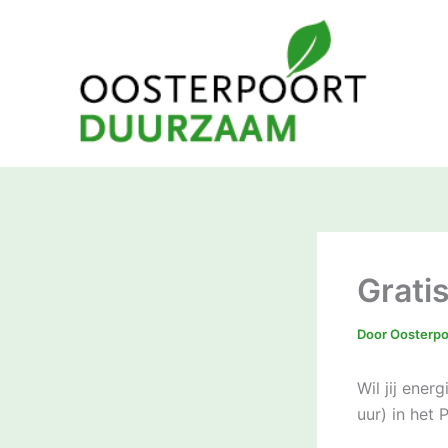
Ga
naar
de
inhoud
Grati
Door
Oosterp
Wil jij ene
uur) in het