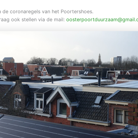
 de coronaregels van het Poortershoes.
raag ook stellen via de mail:
oosterpoortduurzaam@gmail