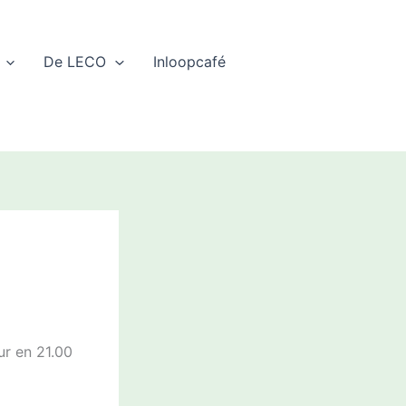
De LECO
Inloopcafé
ur en 21.00