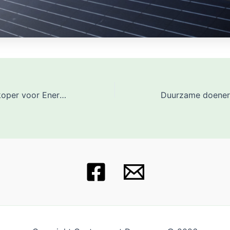
LECO, wederverkoper voor Energie VanOns