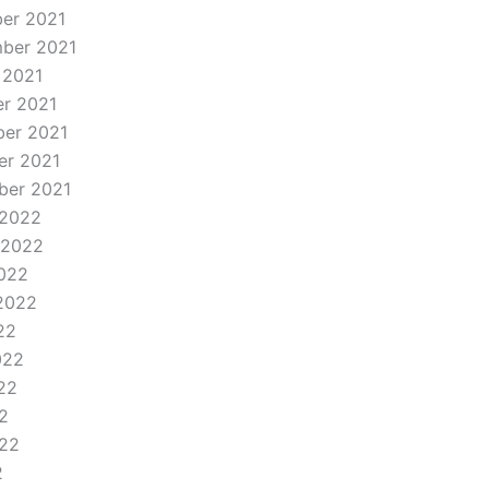
ber 2021
mber 2021
 2021
er 2021
ber 2021
er 2021
ber 2021
i 2022
i 2022
2022
 2022
22
022
22
22
022
2