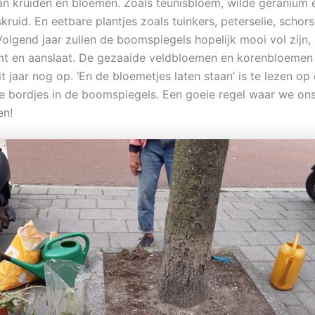
an kruiden en bloemen. Zoals teunisbloem, wilde geranium 
ruid. En eetbare plantjes zoals tuinkers, peterselie, schor
olgend jaar zullen de boomspiegels hopelijk mooi vol zijn, a
t en aanslaat. De gezaaide veldbloemen en korenbloeme
t jaar nog op. ‘En de bloemetjes laten staan’ is te lezen op
e bordjes in de boomspiegels. Een goeie regel waar we on
en!