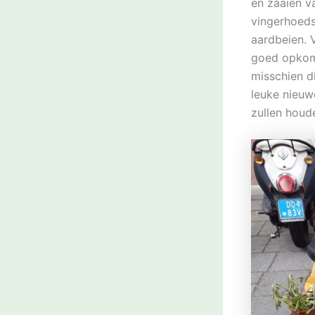
en zaaien v
vingerhoedsk
aardbeien. V
goed opkom
misschien di
leuke nieuw
zullen houd