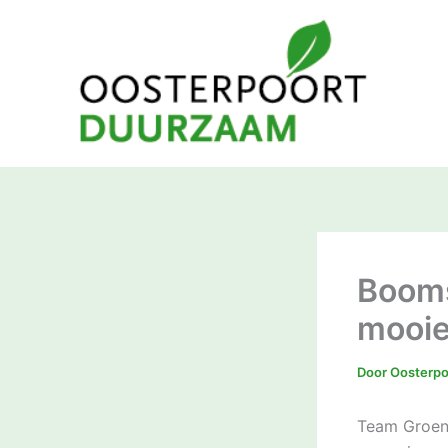
Ga
naar
de
inhoud
Boom
mooier
Door
Oosterp
Team Groen 