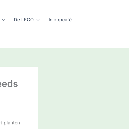
De LECO
Inloopcafé
eeds
t planten