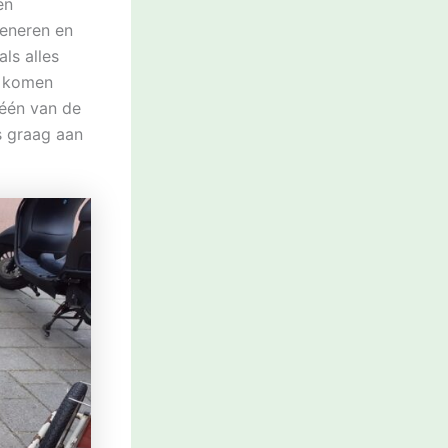
en
seneren en
ls alles
n komen
 één van de
s graag aan